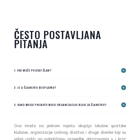
ČESTO POSTAVLJANA
PITANJA
1. TKO MOŽE POSTATI ČLAN?
2. JE LI ČLANSTVO BESPLATNO?
3. KAKO MOGU PRIJAVITI MOJU ORGANIZACIJU/KLUB ZA ČLANSTVO?
Ova mreža na jednom mjestu okuplja lokalne sportske
klubove, organizacije civilnog društva i druge dionike koji su
voljni raditi na poboljšanju provedbe obrazovanja u i kroz