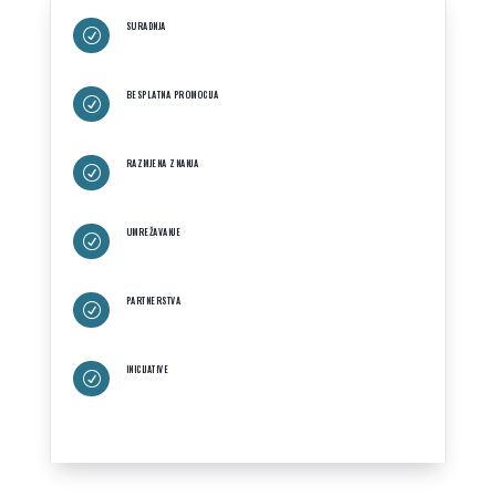
SURADNJA
R
BESPLATNA PROMOCIJA
R
RAZMJENA ZNANJA
R
UMREŽAVANJE
R
PARTNERSTVA
R
INICIJATIVE
R