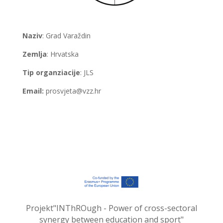
Naziv
: Grad Varaždin
Zemlja
: Hrvatska
Tip organziacije
: JLS
Email:
prosvjeta@vzz.hr
Projekt"INThROugh - Power of cross-sectoral
synergy between education and sport"