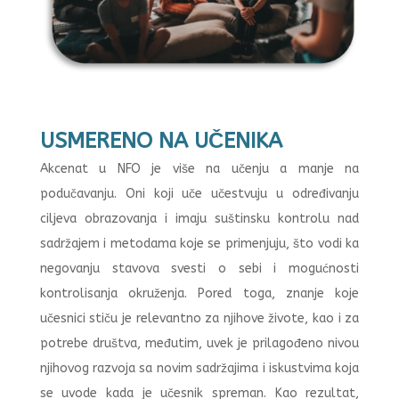
USMERENO NA UČENIKA
Akcenat u NFO je više na učenju a manje na
podučavanju. Oni koji uče učestvuju u određivanju
ciljeva obrazovanja i imaju suštinsku kontrolu nad
sadržajem i metodama koje se primenjuju, što vodi ka
negovanju stavova svesti o sebi i mogućnosti
kontrolisanja okruženja. Pored toga, znanje koje
učesnici stiču je relevantno za njihove živote, kao i za
potrebe društva, međutim, uvek je prilagođeno nivou
njihovog razvoja sa novim sadržajima i iskustvima koja
se uvode kada je učesnik spreman. Kao rezultat,