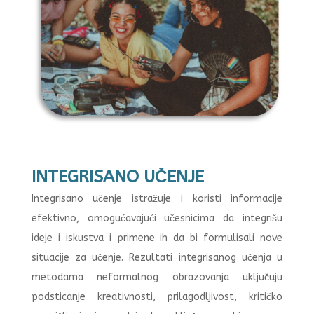
INTEGRISANO UČENJE
Integrisano učenje istražuje i koristi informacije
efektivno, omogućavajući učesnicima da integrišu
ideje i iskustva i primene ih da bi formulisali nove
situacije za učenje. Rezultati integrisanog učenja u
metodama neformalnog obrazovanja uključuju
podsticanje kreativnosti, prilagodljivost, kritičko