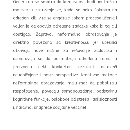
Generalno se smatra da kreativnost budi unutrašnju
motivaciju za učenje jer, kada se neko fokusira na
određeni cilj, više se angažuje tokom procesa učenja i
voljan je da obavlja određene zadatke kako bi taj cilj
dostigao. Zapravo, neformalno obrazovanje je
direktno povezano sa kreativnošću jer učesnici
otkrivaju nove načine za rešavanje zadataka i
usmeravaju se da posmatraju određenu temu ili
proizvedu neki konkretan rezultat nalazeći
neuobičajene i nove perspektive. Kreativne metode
neformalnog obrazovanja imaju moć da poboljšaju
raspoloženje, povećaju samopouzdanje, podstaknu
kognitivne funkcije, oslobode od stresa i anksioznosti
i, naravno, unaprede socijalne veštine!