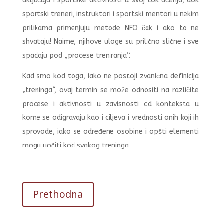
uključuju i sportske aktivnosti u svoj tok učenja, dok
sportski treneri, instruktori i sportski mentori u nekim
prilikama primenjuju metode NFO čak i ako to ne
shvataju! Naime, njihove uloge su prilično slične i sve
spadaju pod „procese treniranja“.
Kad smo kod toga, iako ne postoji zvanična definicija
„treninga“, ovaj termin se može odnositi na različite
procese i aktivnosti u zavisnosti od konteksta u
kome se odigravaju kao i ciljeva i vrednosti onih koji ih
sprovode, iako se određene osobine i opšti elementi
mogu uočiti kod svakog treninga.
Prethodna