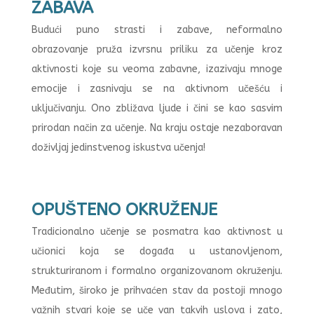
ZABAVA
Budući puno strasti i zabave, neformalno
obrazovanje pruža izvrsnu priliku za učenje kroz
aktivnosti koje su veoma zabavne, izazivaju mnoge
emocije i zasnivaju se na aktivnom učešću i
uključivanju. Ono zbližava ljude i čini se kao sasvim
prirodan način za učenje. Na kraju ostaje nezaboravan
doživljaj jedinstvenog iskustva učenja!
OPUŠTENO OKRUŽENJE
Tradicionalno učenje se posmatra kao aktivnost u
učionici koja se događa u ustanovljenom,
strukturiranom i formalno organizovanom okruženju.
Međutim, široko je prihvaćen stav da postoji mnogo
važnih stvari koje se uče van takvih uslova i zato,