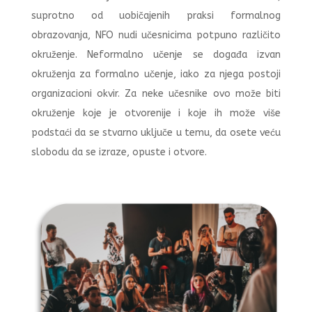
suprotno od uobičajenih praksi formalnog
obrazovanja, NFO nudi učesnicima potpuno različito
okruženje. Neformalno učenje se događa izvan
okruženja za formalno učenje, iako za njega postoji
organizacioni okvir. Za neke učesnike ovo može biti
okruženje koje je otvorenije i koje ih može više
podstaći da se stvarno uključe u temu, da osete veću
slobodu da se izraze, opuste i otvore.