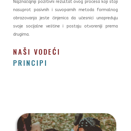
Najznačajniji pozitivni rezultat ovog procesa koji stoji
nasuprot pasivnih i suvoparnih metoda formalnog
obrazovanja jeste činjenica da učesnici unapređuju
svoje socijalne veštine i postaju otvoreniji prema
drugima.
NAŠI VODEĆI
PRINCIPI