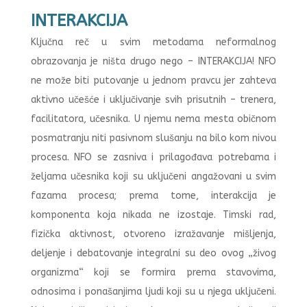
INTERAKCIJA
Ključna reč u svim metodama neformalnog
obrazovanja je ništa drugo nego – INTERAKCIJA! NFO
ne može biti putovanje u jednom pravcu jer zahteva
aktivno učešće i uključivanje svih prisutnih – trenera,
facilitatora, učesnika. U njemu nema mesta običnom
posmatranju niti pasivnom slušanju na bilo kom nivou
procesa. NFO se zasniva i prilagođava potrebama i
željama učesnika koji su uključeni angažovani u svim
fazama procesa; prema tome, interakcija je
komponenta koja nikada ne izostaje. Timski rad,
fizička aktivnost, otvoreno izražavanje mišljenja,
deljenje i debatovanje integralni su deo ovog „živog
organizma“ koji se formira prema stavovima,
odnosima i ponašanjima ljudi koji su u njega uključeni.