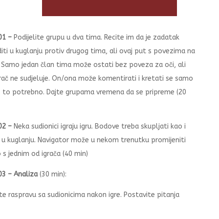
01 –
Podijelite grupu u dva tima. Recite im da je zadatak
diti u kuglanju protiv drugog tima, ali ovaj put s povezima na
 Samo jedan član tima može ostati bez poveza za oči, ali
grač ne sudjeluje. On/ona može komentirati i kretati se samo
e to potrebno. Dajte grupama vremena da se pripreme (20
02 –
Neka sudionici igraju igru. Bodove treba skupljati kao i
 u kuglanju. Navigator može u nekom trenutku promijeniti
 s jednim od igrača (40 min)
03 –
Analiza
(30 min):
te raspravu sa sudionicima nakon igre. Postavite pitanja