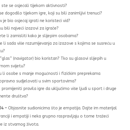
 ste se osjećali tijekom aktivnosti?
e dogodilo tijekom igre, koji su bili zanimljivi trenuci?
 je bio osjećaj igrati ne koristeći vid?
su bili najveći izazovi za igrače?
te li zamisliti kako je slijepim osobama?
e li sada više razumijevanja za izazove s kojima se susreću u
tu?
 “glas” (navigator) bio koristan? Tko su glasovi slijepih u
rnom svijetu?
 li osobe s manje mogućnosti i fizičkim preprekama
opravno sudjelovati u svim sportovima?
 promijeniti pravila igre da uključimo više ljudi u sport i druge
ente društva?
04 –
Objasnite sudionicima što je empatija. Dajte im materijal
anciji i empatiji i neka grupno raspravljaju o tome tražeći
e iz stvarnog života.