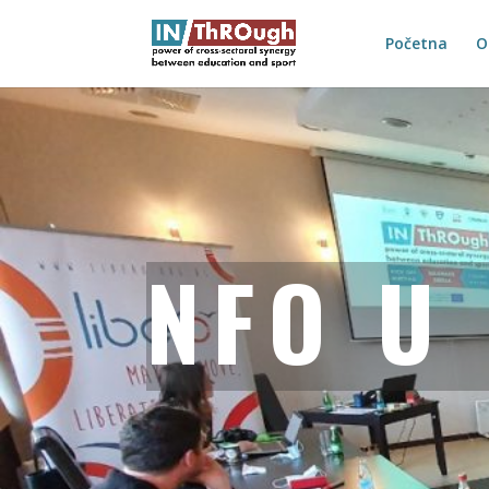
Početna
O
NFO U