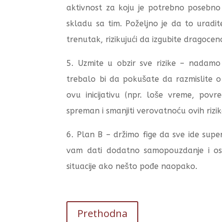
aktivnost za koju je potrebno posebno 
skladu sa tim. Poželjno je da to uradi
trenutak, rizikujući da izgubite dragoce
5. Uzmite u obzir sve rizike – nadamo
trebalo bi da pokušate da razmislite o
ovu inicijativu (npr. loše vreme, povre
spreman i smanjiti verovatnoću ovih riz
6. Plan B – držimo fige da sve ide super
vam dati dodatno samopouzdanje i oslo
situacije ako nešto pođe naopako.
Prethodna