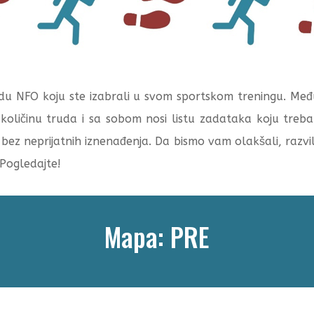
du NFO koju ste izabrali u svom sportskom treningu. Među
količinu truda i sa sobom nosi listu zadataka koju treba 
 bez neprijatnih iznenađenja. Da bismo vam olakšali, razvili 
 Pogledajte!
Mapa: PRE