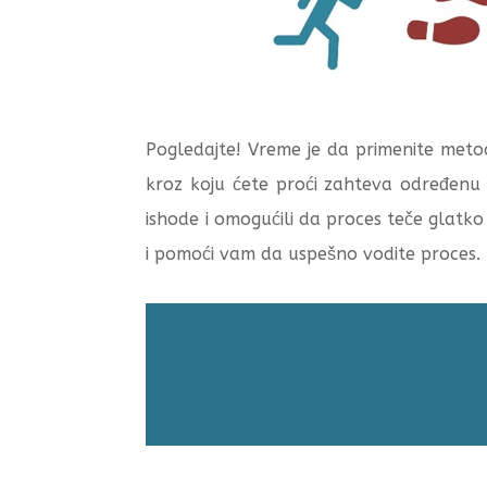
Pogledajte! Vreme je da primenite meto
kroz koju ćete proći zahteva određenu 
ishode i omogućili da proces teče glatko
i pomoći vam da uspešno vodite proces.