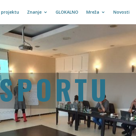
 projektu
Znanje
GLOKALNO
Mreža
Novosti
SPORTU