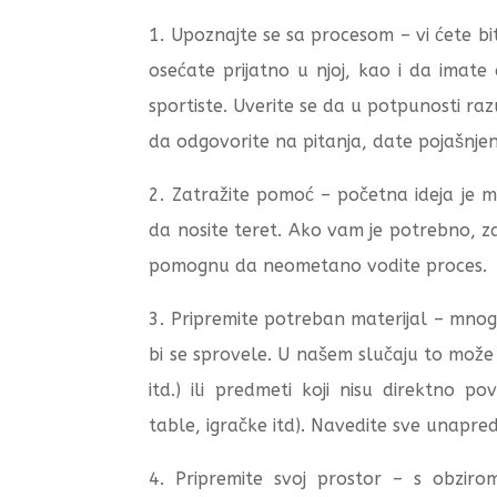
1. Upoznajte se sa procesom – vi ćete bi
osećate prijatno u njoj, kao i da ima
sportiste. Uverite se da u potpunosti r
da odgovorite na pitanja, date pojašnjenj
2. Zatražite pomoć – početna ideja je
da nosite teret. Ako vam je potrebno, za
pomognu da neometano vodite proces.
3. Pripremite potreban materijal – mno
bi se sprovele. U našem slučaju to može b
itd.) ili predmeti koji nisu direktno p
table, igračke itd). Navedite sve unapre
4. Pripremite svoj prostor – s obzi