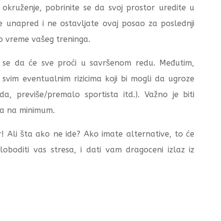
okruženje, pobrinite se da svoj prostor uredite u
te unapred i ne ostavljate ovaj posao za poslednji
no vreme vašeg treninga.
 se da će sve proći u savršenom redu. Međutim,
 svim eventualnim rizicima koji bi mogli da ugroze
da, previše/premalo sportista itd.). Važno je biti
ika na minimum.
! Ali šta ako ne ide? Ako imate alternative, to će
boditi vas stresa, i dati vam dragoceni izlaz iz