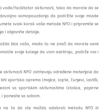
ti vođa/facilitator aktivnosti, tako da morate da se
te dovoljno samopouzdanja da podržite svoje mlade
azumete svaki korak vaše metode NFO i pripremite se
a i objasnite detalje.
 možda bila vaša, mada to ne znači da morate sami
molite svoje kolege da vam asistiraju, podrže vas i
ge aktivnosti NFO zahtevaju određene materijale da
iti sportska oprema (majice, lopte, čunjevi, lastiši,
ovezani sa sportskim aktivnostima (stolice, papirne
d i ponesite sa sobom.
rom na to da ste možda odabrali metodu NFO ili