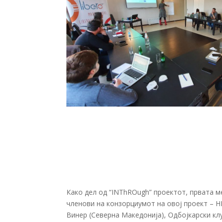
Како дел од “INThROugh” проектот, првата м
членови на конзорциумот на овој проект – Н
Винер (Северна Македонија), Одбојкарски клу