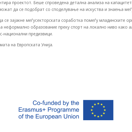
нтира проектот. Беше спроведена детална анализа на капацитет
можат да се подобрат со споделување на искуства и знаења ме
да се зајакне меѓусекторската соработка помеѓу младинските ор
на неформално образование преку спорт на локално ниво како 
с-национални предизвици.
мата на Европската Унија.