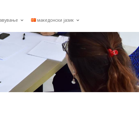
јавување
македонски јазик