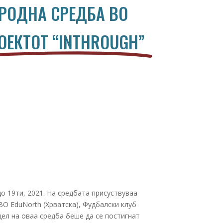
РОДНА СРЕДБА ВО
ОЕКТОТ “INTHROUGH”
о 19ти, 2021. На средбата присуствуваа
ВО EduNorth (Хрватска), Фудбалски клуб
 цел на оваа средба беше да се постигнат