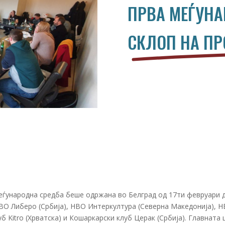
ПРВА МЕЃУНА
СКЛОП НА ПР
еѓународна средба беше одржана во Белград од 17ти февруари д
ВО Либеро (Србија), НВО Интеркултура (Северна Македонија), Н
б Kitro (Хрватска) и Кошаркарски клуб Церак (Србија). Главната