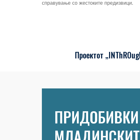
справување со жестоките предизвици.
Проектот „INThROugh
ПРИДОБИВКИ
МЛАДИНСКИТ