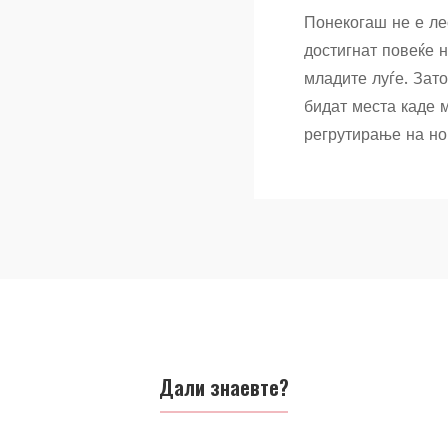
Понекогаш не е ле
достигнат повеќе 
младите луѓе. Зат
бидат места каде 
регрутирање на но
Дали знаевте?