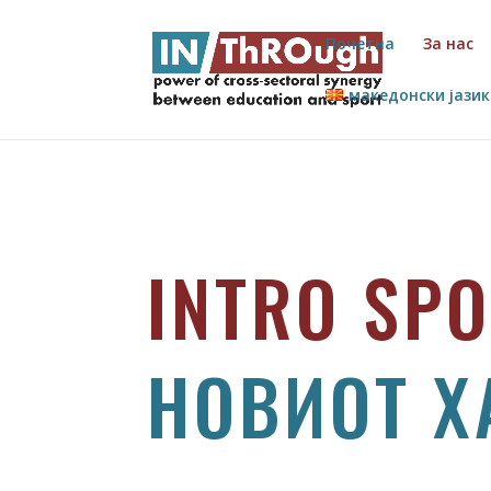
Почетна
За нас
македонски јазик
INTRO SP
НОВИОТ Х