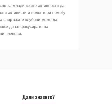
сно за младинските активности да
нови активисти и волонтери помеѓу
оа спортските клубови може да
може да се фокусирате на
ви членови.
Дали знаевте?