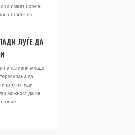
и ги имаат истите
дно стапете во
МЛАДИ ЛУЃЕ ДА
НИ
а на активни млади
нтересирани да
ти што ги нуди
уди можност да се
со овие