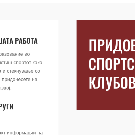
ПРИДОБ
ОЈАТА РАБОТА
разование во
СПОРТС
истиш спортот како
а и стекнување со
КЛУБО
е придонесете на
звој.
РУГИ
такт информации на