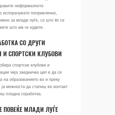
правите неформалното
о испорачувате попривлечно,
ивно за млади луѓе, со што ќе се
ките што им ги нудите.
АБОТКА СО ДРУГИ
 И СПОРТСКИ КЛУБОВИ
бира спортски клубови и
ции чија заедничка цел е да се
а на образованието во и преку
 ја можноста да стапиш во контакт
диш плодна соработка.
Е ПОВЕЌЕ МЛАДИ ЛУЃЕ