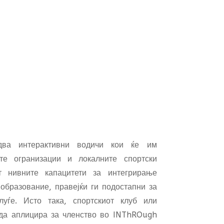
два интерактивни водичи кои ќе им
те огранизации и локалните спортски
т нивните капацитети за интегрирање
образование, правејќи ги подостапни за
уѓе. Исто така, спортскиот клуб или
 да аплицира за членство во INThROugh