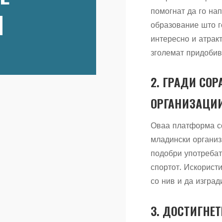
помогнат да го на
И
образование што г
интересно и атракт
зголемат придобив
2. ГРАДИ СОР
ОРГАНИЗАЦИИ
Оваа платформа со
младински организа
подобри употребат
спортот. Искористи
со нив и да изгра
3. ДОСТИГНЕТ