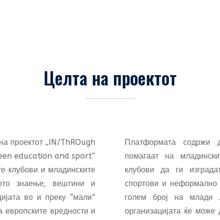
Целта на проектот
на проектот „IN/ThROugh
Платформата содржи 
een education and sport“
помагаат на младински
те клубови и младинските
клубови да ги изграда
ното знаење, вештини и
спортови и неформално 
цијата во и преку “мали”
голем број на млади л
а европските вредности и
организацијата ќе може