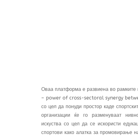
Оваа платформа е развиена во рамките 
– power of cross-sectoral synergy betw
со цел да понуди простор каде спортски
организации ќе го разменуваат нив
искуства со цел да се искористи едука
спортови како алатка за промовирање н