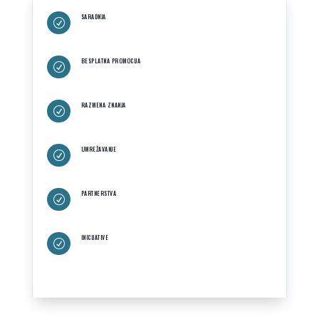
SARADNJA
R
BESPLATNA PROMOCIJA
R
RAZMENA ZNANJA
R
UMREŽAVANJE
R
PARTNERSTVA
R
INICIJATIVE
R