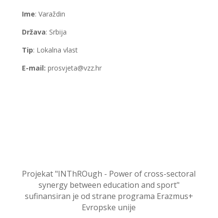
Ime
: Varaždin
Država
: Srbija
Tip
: Lokalna vlast
E-mail:
prosvjeta@vzz.hr
Projekat "INThROugh - Power of cross-sectoral
synergy between education and sport"
sufinansiran je od strane programa Erazmus+
Evropske unije