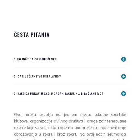
ČESTA PITANJA
1. KO MOŽE DA POSTANE ČLAN?
2. DA LI JE ČLANSTVO BESPLATNO?
3. KAKO DA PRIJAVIM SVOJU ORGANIZACIJU/KLUB ZA ČLANSTVO?
Ova mreža okuplja na jednom mestu lokalne sportske
klubove, organizacije civilnog društva i druge zainteresovane
aktere koji su voljni da rade na unapređenju implementacije
obrazovanja u sport i kroz sport. Na ovaj način želimo da