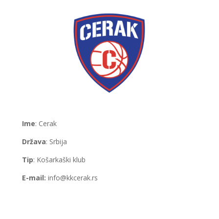
Ime
: Cerak
Država
: Srbija
Tip
: Košarkaški klub
E-mail:
info@kkcerak.rs