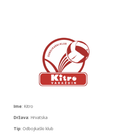
Ime
: Kitro
Država
: Hrvatska
Tip
: Odbojkaški klub