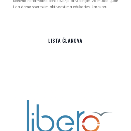
učinimo neformalno obrazovanje privlačnijim za mlade ljude
i da damo sportskim aktivnostima edukativni karakter.
LISTA ČLANOVA