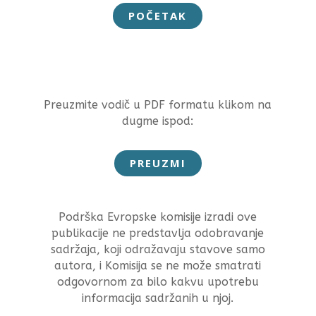
POČETAK
Preuzmite vodič u PDF formatu klikom na
dugme ispod:
PREUZMI
Podrška Evropske komisije izradi ove
publikacije ne predstavlja odobravanje
sadržaja, koji odražavaju stavove samo
autora, i Komisija se ne može smatrati
odgovornom za bilo kakvu upotrebu
informacija sadržanih u njoj.