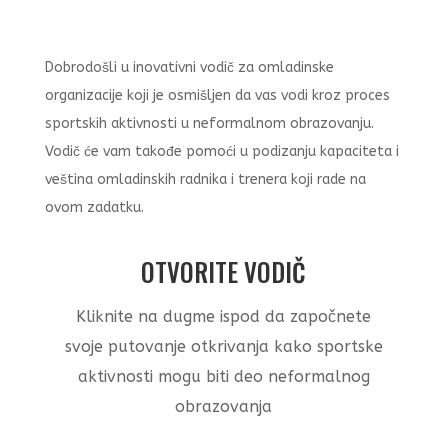
Dobrodošli u inovativni vodič za omladinske
organizacije koji je osmišljen da vas vodi kroz proces
sportskih aktivnosti u neformalnom obrazovanju.
Vodič će vam takođe pomoći u podizanju kapaciteta i
veština omladinskih radnika i trenera koji rade na
ovom zadatku.
OTVORITE VODIČ
Kliknite na dugme ispod da započnete
svoje putovanje otkrivanja kako sportske
aktivnosti mogu biti deo neformalnog
obrazovanja