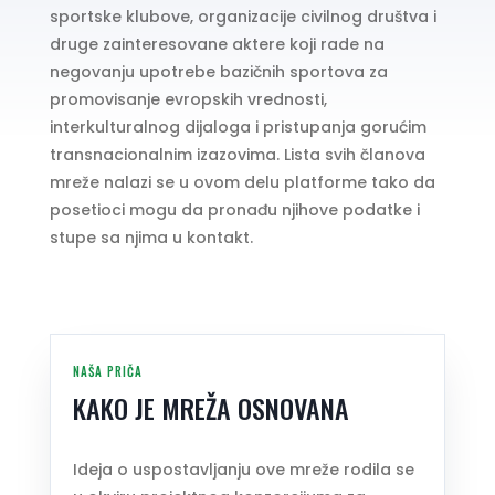
sportske klubove, organizacije civilnog društva i
druge zainteresovane aktere koji rade na
negovanju upotrebe bazičnih sportova za
promovisanje evropskih vrednosti,
interkulturalnog dijaloga i pristupanja gorućim
transnacionalnim izazovima. Lista svih članova
mreže nalazi se u ovom delu platforme tako da
posetioci mogu da pronađu njihove podatke i
stupe sa njima u kontakt.
NAŠA PRIČA
KAKO JE MREŽA OSNOVANA
Ideja o uspostavljanju ove mreže rodila se