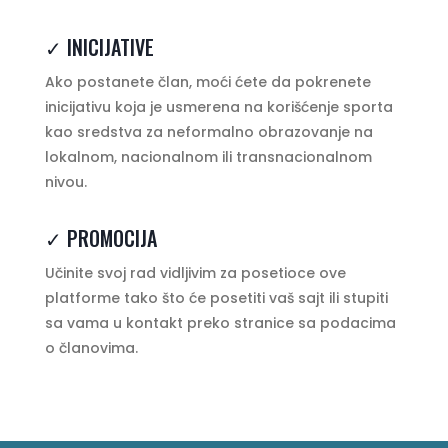
✓ INICIJATIVE
Ako postanete član, moći ćete da pokrenete
inicijativu koja je usmerena na korišćenje sporta
kao sredstva za neformalno obrazovanje na
lokalnom, nacionalnom ili transnacionalnom
nivou.
✓ PROMOCIJA
Učinite svoj rad vidljivim za posetioce ove
platforme tako što će posetiti vaš sajt ili stupiti
sa vama u kontakt preko stranice sa podacima
o članovima.