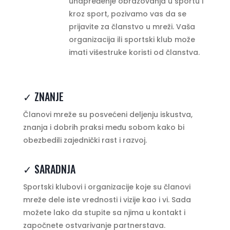
unapređenje obrazovanja u sportu i
kroz sport, pozivamo vas da se
prijavite za članstvo u mreži. Vaša
organizacija ili sportski klub može
imati višestruke koristi od članstva.
✓ ZNANJE
Članovi mreže su posvećeni deljenju iskustva,
znanja i dobrih praksi među sobom kako bi
obezbedili zajednički rast i razvoj.
✓ SARADNJA
Sportski klubovi i organizacije koje su članovi
mreže dele iste vrednosti i vizije kao i vi. Sada
možete lako da stupite sa njima u kontakt i
započnete ostvarivanje partnerstava.