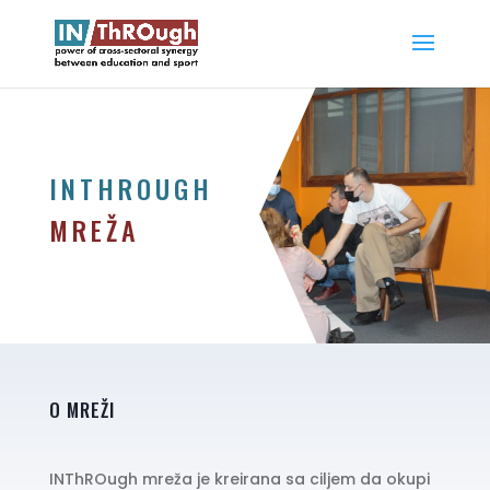
INTHROUGH
MREŽA
O MREŽI
INThROugh mreža je kreirana sa ciljem da okupi