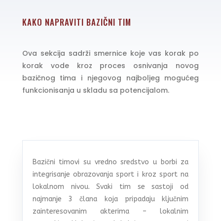
KAKO NAPRAVITI BAZIČNI TIM
Ova sekcija sadrži smernice koje vas korak po
korak vode kroz proces osnivanja novog
bazičnog tima i njegovog najboljeg mogućeg
funkcionisanja u skladu sa potencijalom.
Bazični timovi su vredno sredstvo u borbi za
integrisanje obrazovanja sport i kroz sport na
lokalnom nivou. Svaki tim se sastoji od
najmanje 3 člana koja pripadaju ključnim
zainteresovanim akterima – lokalnim