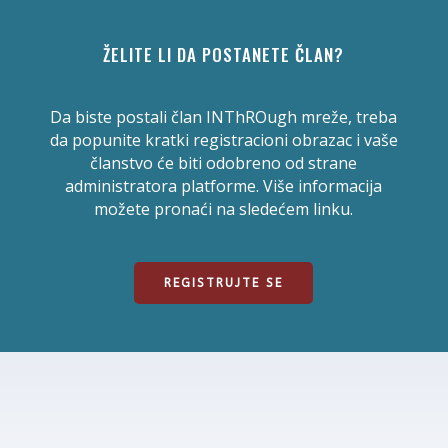
ŽELITE LI DA POSTANETE ČLAN?
Da biste postali član INThROugh mreže, treba
da popunite kratki registracioni obrazac i vaše
članstvo će biti odobreno od strane
administratora platforme. Više informacija
možete pronaći na sledećem linku.
REGISTRUJTE SE