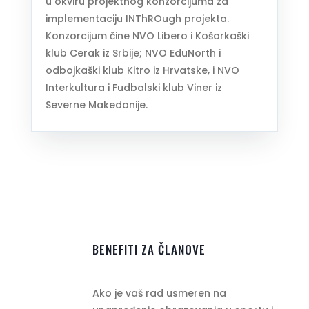
u okviru projektnog konzorcijuma za
implementaciju INThROugh projekta.
Konzorcijum čine NVO Libero i Košarkaški
klub Cerak iz Srbije; NVO EduNorth i
odbojkaški klub Kitro iz Hrvatske, i NVO
Interkultura i Fudbalski klub Viner iz
Severne Makedonije.
BENEFITI ZA ČLANOVE
Ako je vaš rad usmeren na