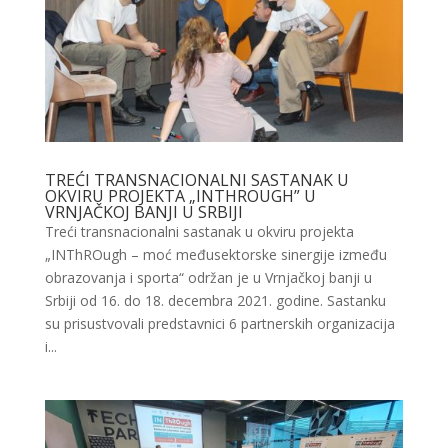
TREĆI TRANSNACIONALNI SASTANAK U
OKVIRU PROJEKTA „INTHROUGH” U
VRNJAČKOJ BANJI U SRBIJI
Treći transnacionalni sastanak u okviru projekta
„INThROugh – moć međusektorske sinergije između
obrazovanja i sporta“ održan je u Vrnjačkoj banji u
Srbiji od 16. do 18. decembra 2021. godine. Sastanku
su prisustvovali predstavnici 6 partnerskih organizacija
i...