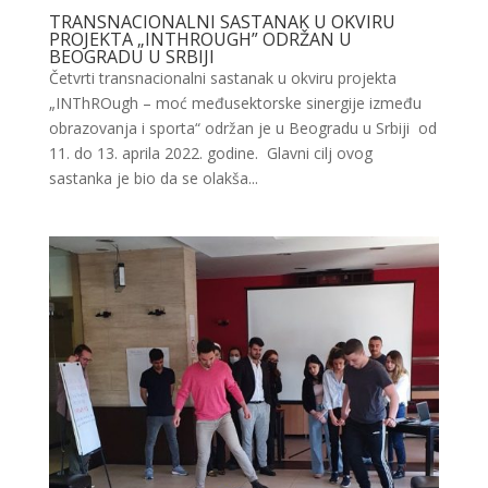
TRANSNACIONALNI SASTANAK U OKVIRU
PROJEKTA „INTHROUGH” ODRŽAN U
BEOGRADU U SRBIJI
Četvrti transnacionalni sastanak u okviru projekta
„INThROugh – moć međusektorske sinergije između
obrazovanja i sporta“ održan je u Beogradu u Srbiji od
11. do 13. aprila 2022. godine. Glavni cilj ovog
sastanka je bio da se olakša...