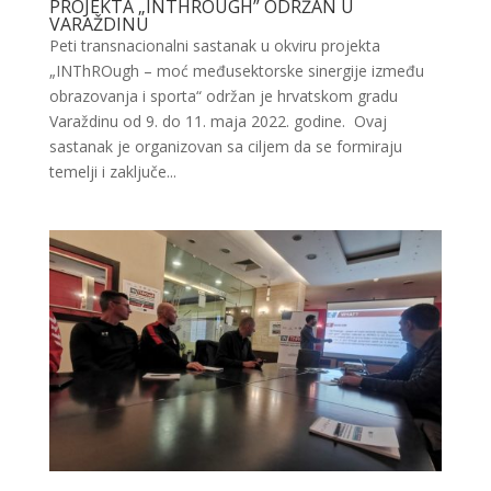
PROJEKTA „INTHROUGH” ODRŽAN U
VARAŽDINU
Peti transnacionalni sastanak u okviru projekta
„INThROugh – moć međusektorske sinergije između
obrazovanja i sporta“ održan je hrvatskom gradu
Varaždinu od 9. do 11. maja 2022. godine. Ovaj
sastanak je organizovan sa ciljem da se formiraju
temelji i zaključe...